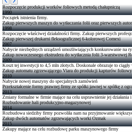
Rozpoczęcie produkcji worków foliowych metodą chałupniczą
1990
Początek istnienia firmy.
Zakup pierwszych maszyn do wytłaczania folii oraz pierwszych au
1998
Rozpoczęcie właściwej działalności firmy. Zakup pierwszych profes
Zakup pierwszej drukarni fleksograficznej 6-kolorowej Comexi
2007
Nabycie niezbędnych urządzeń umożliwiających konkurowanie na r
Zakup nowoczesnego ekstrudera do wytłacznia folii 3-warstwowej Re
2009
Koszt tej inwestycji to 4,5 mln złotych. Doskonale obrazuje to ciągły
Zakup automatu zgrzewającego Viara do produkcji kapturów foliow
2010
Nabycie nowej maszyny do specjalnych zamówień
Przekształcenie formy prawnej firmy ze spółki jawnej w spółkę z og
2013
Zmiany formalne w firmie mające na celu usprawnienie jej działania i
Rozbudowanie hali produkcyjno-magazynowej
2014
Rozbudowa siedziby firmy pozwoliła nam na przyjmowanie większy
Zakup dwóch automatów zgrzewających worki Ozmak
2015
Zakupy mające na celu rozbudowę parku maszynowego firmy