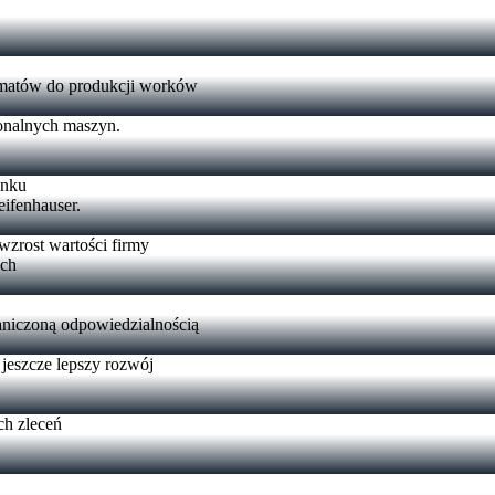
tomatów do produkcji worków
jonalnych maszyn.
ynku
ifenhauser.
 wzrost wartości firmy
ych
raniczoną odpowiedzialnością
 jeszcze lepszy rozwój
ch zleceń