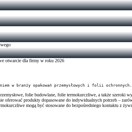
nowego
we otwarcie dla firmy w roku 2026
niem w branży opakowań przemysłowych i folii ochronnych.
e przemysłowe, folie budowlane, folie termokurczliwe, a także szeroki
nie oferować produkty dopasowane do indywidualnych potrzeb – zarówn
 termokurczliwe mogą być stosowane do bezpośredniego kontaktu z żyw