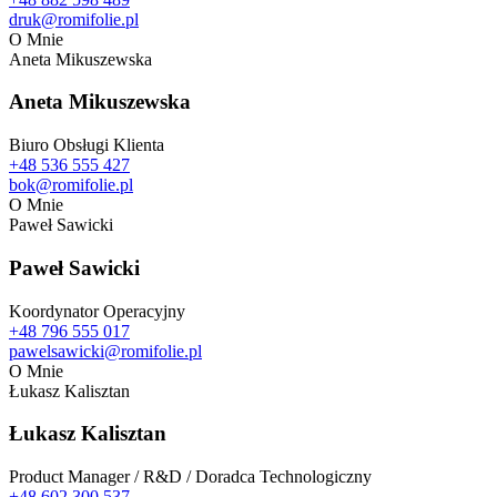
druk@romifolie.pl
O Mnie
Aneta Mikuszewska
Aneta Mikuszewska
Biuro Obsługi Klienta
+48 536 555 427
bok@romifolie.pl
O Mnie
Paweł Sawicki
Paweł Sawicki
Koordynator Operacyjny
+48 796 555 017
pawelsawicki@romifolie.pl
O Mnie
Łukasz Kalisztan
Łukasz Kalisztan
Product Manager / R&D / Doradca Technologiczny
+48 602 300 537