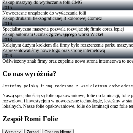
Zakup maszyny do wytłaczania folii CMG
2015
Nowoczesne urządzenie do wytłaczania folii
Zakup drukarni fleksograficznej 8-kolorowej Comexi
2016
Specjalistyczna maszyna pozwala rozwijać się firmie coraz lepiej
Zakup automatu Ozmak zgrzewającego worki Wicket
2018
Kolejnym dużym krokiem dla firmy było rozszerzenie parku maszy
Zaprezentowaliśmy nowe logo oraz stronę internetową
2026
Odświeżony znak firmy oraz zupełnie nowa strona internetowa to no
Co nas wyróżnia?
Jesteśmy polską firmą rodzinną z wieloletnim doświadcze
Naszą specjalnością są folie opakowaniowe, folie do laminacji, foli
rozwojowi i inwestycjom w nowoczesne technologie, jesteśmy w sta
lokalnych. Nasze folie opakowaniowe, folie do laminacji oraz folie
Zespół Romi Folie
Wszyscy
Zarząd
Obsługa klienta