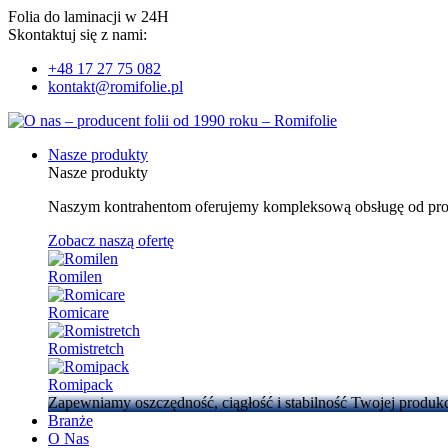
Folia do laminacji w 24H
Skontaktuj się z nami:
+48 17 27 75 082
kontakt@romifolie.pl
Nasze produkty
Nasze produkty
Naszym kontrahentom oferujemy kompleksową obsługę od proj
Zobacz naszą ofertę
Romilen
Romicare
Romistretch
Romipack
Zapewniamy oszczędność, ciągłość i stabilność Twojej produkc
Branże
O Nas