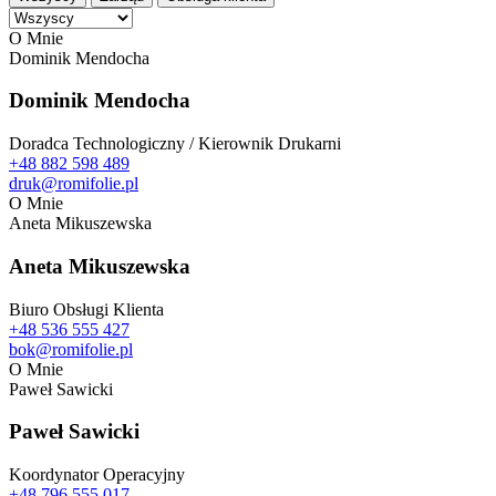
O Mnie
Dominik Mendocha
Dominik Mendocha
Doradca Technologiczny / Kierownik Drukarni
+48 882 598 489
druk@romifolie.pl
O Mnie
Aneta Mikuszewska
Aneta Mikuszewska
Biuro Obsługi Klienta
+48 536 555 427
bok@romifolie.pl
O Mnie
Paweł Sawicki
Paweł Sawicki
Koordynator Operacyjny
+48 796 555 017